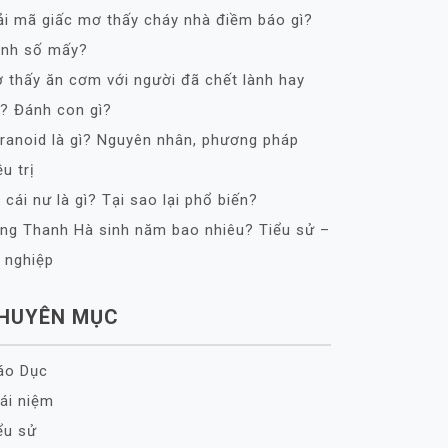
ải mã giấc mơ thấy cháy nhà điềm báo gì?
nh số mấy?
 thấy ăn cơm với người đã chết lành hay
? Đánh con gì?
ranoid là gì? Nguyên nhân, phương pháp
ều trị
 cái nư là gì? Tại sao lại phổ biến?
ng Thanh Hà sinh năm bao nhiêu? Tiểu sử –
 nghiệp
HUYÊN MỤC
áo Dục
ái niệm
ểu sử