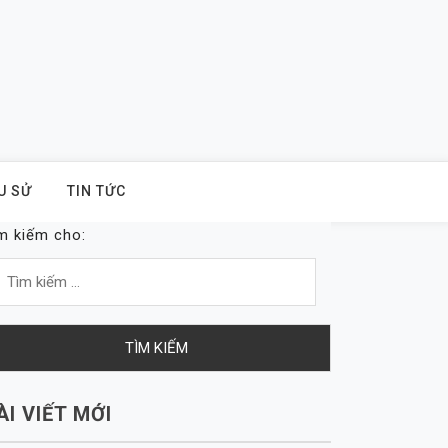
U SỬ
TIN TỨC
m kiếm cho:
ÀI VIẾT MỚI