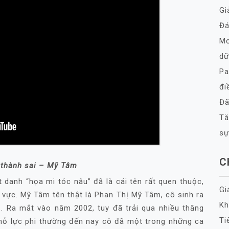
Gi
Đá
Mơ
dữ
Pa
đi
Đã
Tă
sự
C
 thành sai – Mỹ Tâm
 danh “họa mi tóc nâu” đã là cái tên rất quen thuộc,
Gi
u vực. Mỹ Tâm tên thật là Phan Thị Mỹ Tâm, cô sinh ra
Kh
. Ra mắt vào năm 2002, tuy đã trải qua nhiều thăng
Ti
nỗ lực phi thường đến nay cô đã một trong những ca