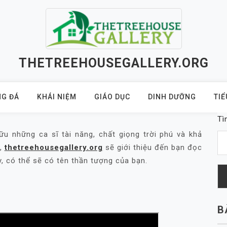
THETREEHOUSEGALLERY.ORG
G ĐÁ
KHÁI NIỆM
GIÁO DỤC
DINH DƯỠNG
TIỂ
Tì
u những ca sĩ tài năng, chất giọng trời phú và khả
y,
thetreehousegallery.org
sẽ giới thiệu đến bạn đọc
y, có thể sẽ có tên thần tượng của bạn.
B