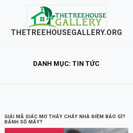
Skip
to
content
THETREEHOUSEGALLERY.ORG
Close
Menu
DANH MỤC:
TIN TỨC
GIẢI MÃ GIẤC MƠ THẤY CHÁY NHÀ ĐIỀM BÁO GÌ?
ĐÁNH SỐ MẤY?