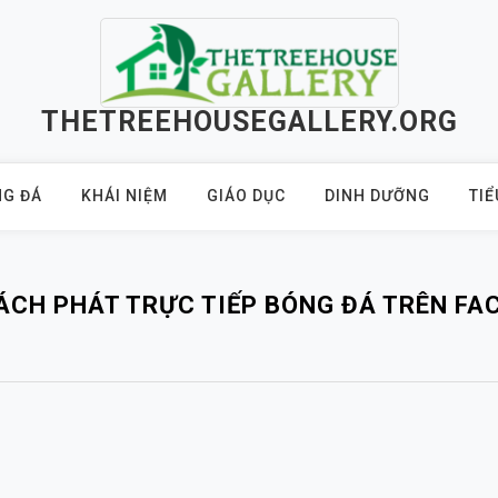
THETREEHOUSEGALLERY.ORG
G ĐÁ
KHÁI NIỆM
GIÁO DỤC
DINH DƯỠNG
TIỂ
ÁCH PHÁT TRỰC TIẾP BÓNG ĐÁ TRÊN FA