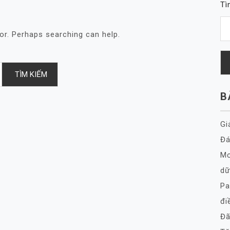
Tì
for. Perhaps searching can help.
B
Gi
Đá
Mơ
dữ
Pa
đi
Đã