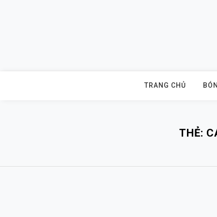
Skip
to
content
TRANG CHỦ
BÓN
THẺ:
C