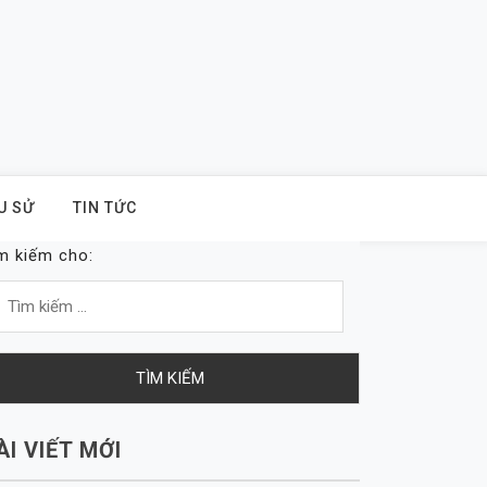
U SỬ
TIN TỨC
m kiếm cho:
ÀI VIẾT MỚI