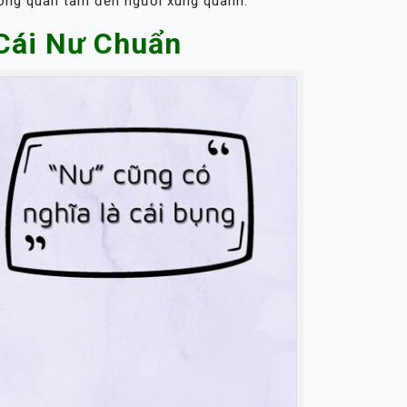
ông quan tâm đến người xung quanh.
 Cái Nư Chuẩn