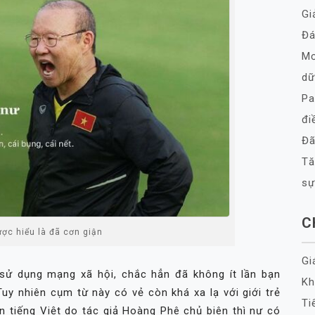
Gi
Đá
Mơ
dữ
Pa
đi
Đã
Tă
sự
C
ược hiểu là đã cơn giận
Gi
sử dụng mạng xã hội, chắc hẳn đã không ít lần bạn
Kh
Tuy nhiên cụm từ này có vẻ còn khá xa lạ với giới trẻ
Ti
n tiếng Việt do tác giả Hoàng Phê chủ biên thì nư có