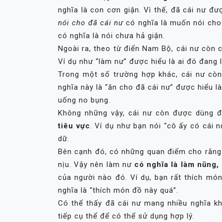
nghĩa là con cơn giận. Vì thế, đã cái nư đư
nói cho đã cái nư
có nghĩa là muốn nói cho 
có nghĩa là nói chưa hả giận.
Ngoài ra, theo từ điển Nam Bộ, cái nư còn 
Ví dụ như “làm nư” được hiểu là ai đó đang 
Trong một số trường hợp khác, cái nư cò
nghĩa này là “ăn cho đã cái nư” được hiểu l
uống no bụng.
Không những vậy, cái nư còn được dùng 
tiêu vực
. Ví dụ như bạn nói “cô ấy có cái 
dữ.
Bên cạnh đó, có những quan điểm cho rằng 
nịu. Vậy nên làm nư
có nghĩa là làm nũng,
của người nào đó. Ví dụ, bạn rất thích món
nghĩa là “thích món đồ này quá”.
Có thể thấy đã cái nư mang nhiều nghĩa kh
tiếp cụ thể để có thể sử dụng hợp lý.