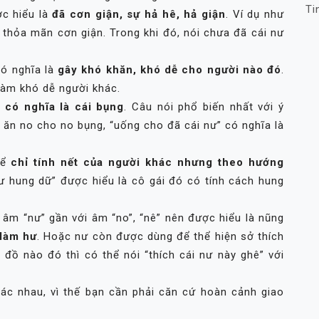
Ti
ợc hiểu là
đã cơn giận, sự hả hê, hả giận
. Ví dụ như
thỏa mãn cơn giận. Trong khi đó, nói chưa đã cái nư
có nghĩa là
gây khó khăn, khó dễ cho người nào đó
.
làm khó dễ người khác.
n
có nghĩa là cái bụng
. Câu nói phổ biến nhất với ý
à ăn no cho no bụng, “uống cho đã cái nư” có nghĩa là
để
chỉ tính nết của người khác nhưng theo hướng
nư hung dữ” được hiểu là cô gái đó có tính cách hung
âm “nư” gần với âm “no”, “nê” nên được hiểu là nũng
 làm hư
. Hoặc nư còn được dùng để thể hiện sở thích
 đồ nào đó thì có thể nói “thích cái nư này ghê” với
ác nhau, vì thế bạn cần phải căn cứ hoàn cảnh giao