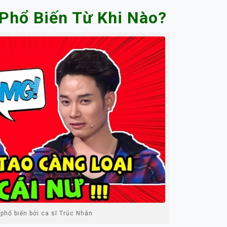
 Phổ Biến Từ Khi Nào?
 phổ biến bởi ca sĩ Trúc Nhân