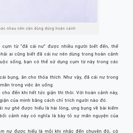
khác nhau nên cần dùng đúng hoàn cảnh
 cụm từ “đã cái nư” được nhiều người biết đến, thế
hải ai cũng biết đã cái nư nên dùng trong hoàn cảnh
cuộc sống, bạn có thể sử dụng cụm từ này trong các
ái bụng, ăn cho thỏa thích. Như vậy, đã cái nư trong
 mãn trong việc ăn uống.
i cho đến khi hết tức giận thì thôi. Với hoàn cảnh này,
giận của mình bằng cách chỉ trích người nào đó.
ái nư ghê
được hiểu là hài lòng, ưng bụng về bài kiểm
g bối cảnh này có nghĩa là bày tỏ sự mãn nguyện của
làm nư
được hiểu là mỗi khi nhắc đến chuyện đó, cô