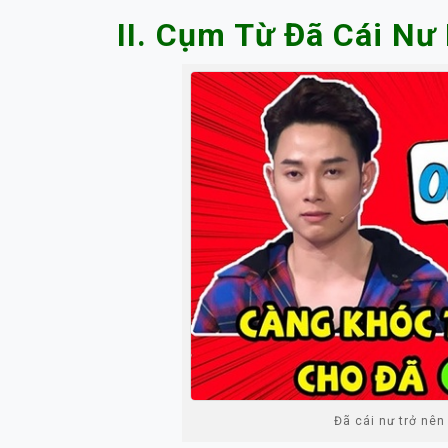
II. Cụm Từ Đã Cái Nư
Đã cái nư trở nên