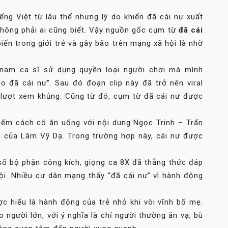
ếng Việt từ lâu thế nhưng lý do khiến đã cái nư xuất
không phải ai cũng biết. Vậy nguồn gốc cụm từ
đã cái
iến trong giới trẻ và gây bão trên mạng xã hội là nhờ
i nam ca sĩ sử dụng quyền loại người chơi mà mình
 đã cái nư”. Sau đó đoạn clip này đã trở nên viral
 lượt xem khủng. Cũng từ đó, cụm từ đã cái nư được
iếm cách cô ăn uống với nội dung Ngọc Trinh – Trấn
 của Lâm Vỹ Dạ. Trong trường hợp này, cái nư được
 số bộ phận công kích, giọng ca 8X đã thẳng thức đáp
hội. Nhiều cư dân mạng thấy “đã cái nư” vì hành động
c hiểu là hành động của trẻ nhỏ khi vòi vĩnh bố mẹ.
người lớn, với ý nghĩa là chỉ người thường ăn vạ, bù