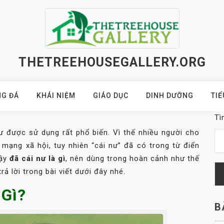
THETREEHOUSEGALLERY.ORG
G ĐÁ
KHÁI NIỆM
GIÁO DỤC
DINH DƯỠNG
TIỂ
Tì
ư được sử dụng rất phổ biến. Vì thế nhiều người cho
 mạng xã hội, tuy nhiên “cái nư” đã có trong từ điển
Vậy
đã cái nư là gì
, nên dùng trong hoàn cảnh như thế
rả lời trong bài viết dưới đây nhé.
 Gì?
B