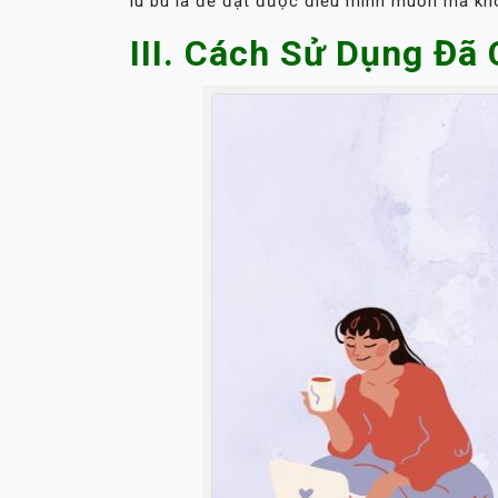
lu bù la để đạt được điều mình muốn mà kh
III. Cách Sử Dụng Đã