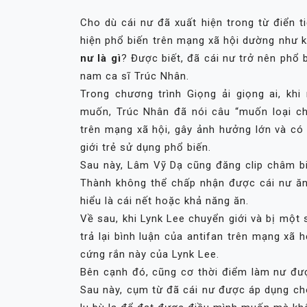
Cho dù cái nư đã xuất hiện trong từ điển ti
hiện phổ biến trên mạng xã hội dường như 
nư là gì
? Được biết, đã cái nư trở nên phổ b
nam ca sĩ Trúc Nhân.
Trong chương trình Giọng ải giọng ai, kh
muốn, Trúc Nhân đã nói câu “muốn loại cho
trên mạng xã hội, gây ảnh hưởng lớn và có
giới trẻ sử dụng phổ biến.
Sau này, Lâm Vỹ Dạ cũng đăng clip châm b
Thành không thể chấp nhận được cái nư ăn
hiểu là cái nết hoặc khả năng ăn.
Về sau, khi Lynk Lee chuyển giới và bị một
trả lại bình luận của antifan trên mạng xã 
cứng rắn này của Lynk Lee.
Bên cạnh đó, cũng cơ thời điểm làm nư đượ
Sau này, cụm từ đã cái nư được áp dụng cho 