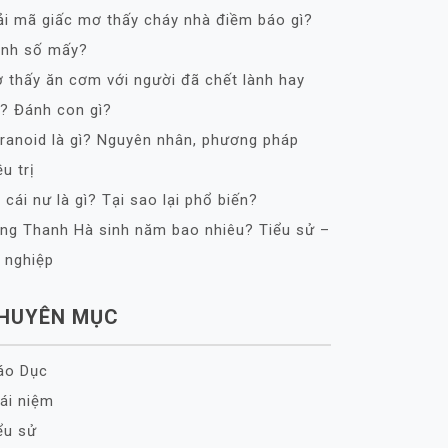
ải mã giấc mơ thấy cháy nhà điềm báo gì?
nh số mấy?
 thấy ăn cơm với người đã chết lành hay
? Đánh con gì?
ranoid là gì? Nguyên nhân, phương pháp
ều trị
 cái nư là gì? Tại sao lại phổ biến?
ng Thanh Hà sinh năm bao nhiêu? Tiểu sử –
 nghiệp
HUYÊN MỤC
áo Dục
ái niệm
ểu sử