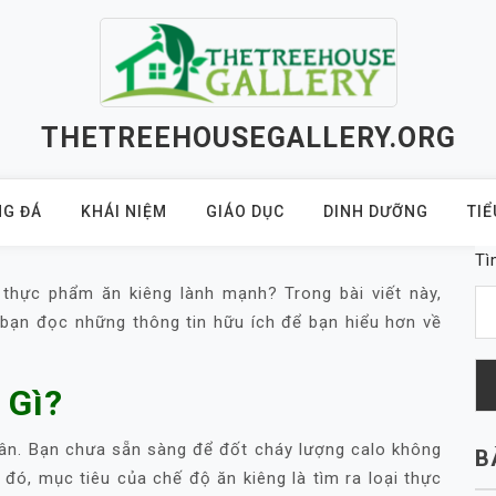
THETREEHOUSEGALLERY.ORG
G ĐÁ
KHÁI NIỆM
GIÁO DỤC
DINH DƯỠNG
TIỂ
Tì
 thực phẩm ăn kiêng lành mạnh? Trong bài viết này,
bạn đọc những thông tin hữu ích để bạn hiểu hơn về
 Gì?
cân. Bạn chưa sẵn sàng để đốt cháy lượng calo không
B
đó, mục tiêu của chế độ ăn kiêng là tìm ra loại thực