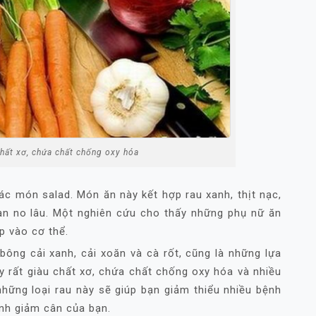
chất xơ, chứa chất chống oxy hóa
ác món salad. Món ăn này kết hợp rau xanh, thịt nạc,
ạn no lâu. Một nghiên cứu cho thấy những phụ nữ ăn
ạp vào cơ thể.
bông cải xanh, cải xoăn và cà rốt, cũng là những lựa
 rất giàu chất xơ, chứa chất chống oxy hóa và nhiều
hững loại rau này sẽ giúp bạn giảm thiểu nhiều bệnh
rình giảm cân của bạn.