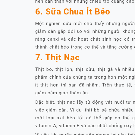
nên cẩn thận với những chiêu trò quảng cáo
6. Sữa Chua Ít Béo
Một nghiên cứu mới cho thấy những người
giảm cân gấp đôi so với những người không
rằng canxi và các hoạt chất sinh học có 
thành chất béo trong cơ thể và tăng cường 
7. Thịt Nạc
Thịt bò, thịt lợn, thịt cừu, thịt gà và nhi
phẩm chính của chúng ta trong hơn một ng
ít thịt hơn thì bạn đã nhầm. Trên thực tế,
giảm cảm giác thèm ăn.
Đặc biệt, thịt nạc lấy từ động vật nuôi tự
việc giảm cân. Ví dụ, thịt bò sẽ chứa nhiều
một loại axit béo tốt có thể giúp cơ thể g
vitamin A, vitamin E và các chất chống oxy 