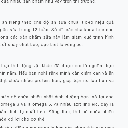
 của nhiều sản phẩm như vậy trên thị trường.
 ăn kiêng theo chế độ ăn sữa chua ít béo hiệu quả
 ăn sữa trong 12 tuần. Sở dĩ, các nhà khoa học cho
trong các sản phẩm sữa này làm giảm quá trình hình
đốt cháy chất béo, đặc biệt là vòng eo.
ều loại thịt động vật khác đã được coi là nguồn thực
hìn năm. Nếu bạn nghĩ rằng mình cần giảm cân và ăn
 thịt chứa nhiều protein hơn, giúp bạn no lâu hơn và
 nhiên sẽ chứa nhiều chất dinh dưỡng hơn, có lợi cho
 omega 3 và ít omega 6, và nhiều axit linoleic, đây là
iảm tích tụ chất béo. Đồng thời, thịt bò chứa nhiều
hóa có lợi cho cơ thể.