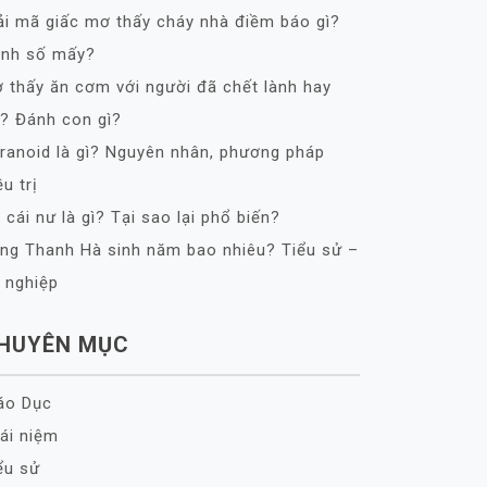
ải mã giấc mơ thấy cháy nhà điềm báo gì?
nh số mấy?
 thấy ăn cơm với người đã chết lành hay
? Đánh con gì?
ranoid là gì? Nguyên nhân, phương pháp
ều trị
 cái nư là gì? Tại sao lại phổ biến?
ng Thanh Hà sinh năm bao nhiêu? Tiểu sử –
 nghiệp
HUYÊN MỤC
áo Dục
ái niệm
ểu sử