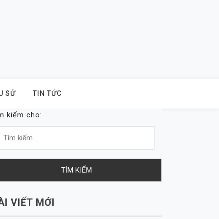
U SỬ
TIN TỨC
m kiếm cho:
ÀI VIẾT MỚI