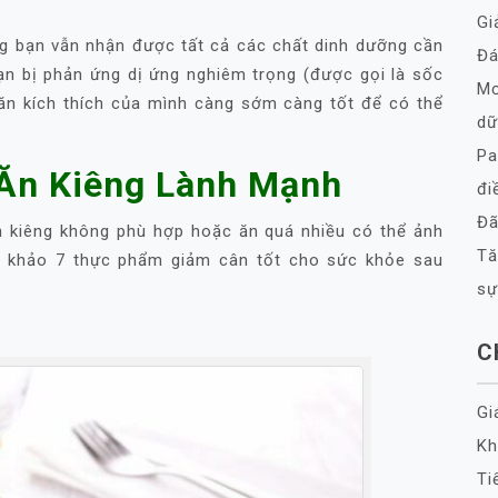
Gi
ng bạn vẫn nhận được tất cả các chất dinh dưỡng cần
Đá
ạn bị phản ứng dị ứng nghiêm trọng (được gọi là sốc
Mơ
 ăn kích thích của mình càng sớm càng tốt để có thể
dữ
Pa
 Ăn Kiêng Lành Mạnh
đi
Đã
 kiêng không phù hợp hoặc ăn quá nhiều có thể ảnh
Tă
m khảo 7 thực phẩm giảm cân tốt cho sức khỏe sau
sự
C
Gi
Kh
Ti