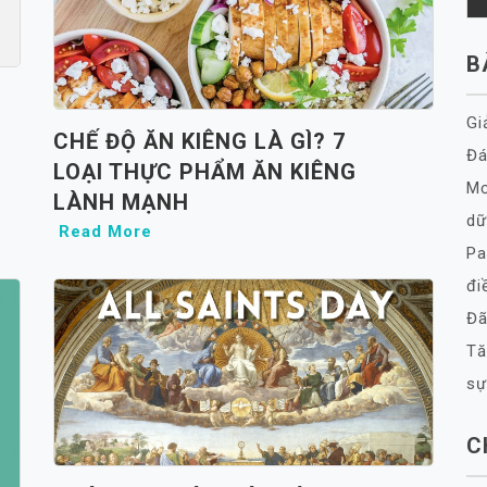
B
Gi
CHẾ ĐỘ ĂN KIÊNG LÀ GÌ? 7
Đá
LOẠI THỰC PHẨM ĂN KIÊNG
Mơ
LÀNH MẠNH
dữ
Read More
Pa
đi
Đã
Tă
sự
C