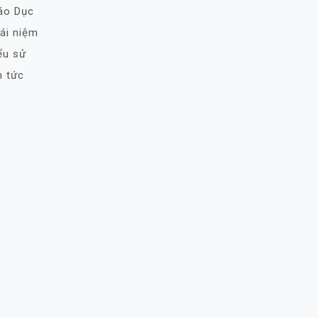
áo Dục
ái niệm
ểu sử
n tức