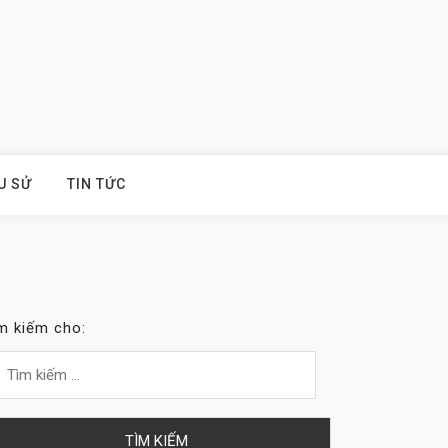
U SỬ
TIN TỨC
m kiếm cho: